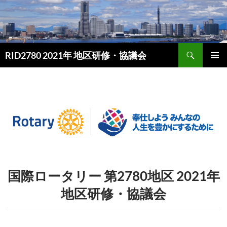
検
RID2780 2021年 地区研修・協議会
索
コ
ン
メイン
テ
メニュ
ン
ー
ツ
へ
ス
キ
ッ
プ
国際ロータリー 第2780地区 2021年
地区研修・協議会