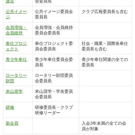
運営
会委員長
公共イメー
公共イメージ委員会
クラブ広報委員長も含む
ジ
委員長
会員増強・
会員増強・会員維持
会員維持
委員会委員長
奉仕プロジ
奉仕プロジェクト委
社会・職業・国際各奉仕
ェクト
員会委員長
委員長も含む
青少年奉仕
青少年奉仕委員会委
青少年奉仕関連の全ての
員長
委員長
ロータリー
ロータリー財団委員
財団
会委員長
米山奨学
米山奨学・学友委員
会委員長
研修
研修委員長・クラブ
研修リーダー
新会員
入会3年未満の全ての会
員が対象