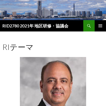
検
RID2780 2021年 地区研修・協議会
索
コ
ン
メイン
テ
メニュ
RIテーマ
ン
ー
ツ
へ
ス
キ
ッ
プ