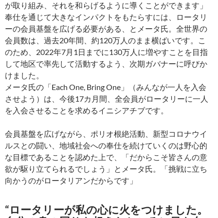
が取り組み、それを和らげるように導くことができます」
奉仕を通じて大きなインパクトをもたらすには、ロータリ
ーの会員基盤を広げる必要がある、とメータ氏。全世界の
会員数は、過去20年間、約120万人のまま横ばいです。こ
のため、2022年7月1日までに130万人に増やすことを目指
して地区で率先して活動するよう、次期ガバナーに呼びか
けました。
メータ氏の「Each One, Bring One」（みんなが一人を入会
させよう）は、今後17カ月間、全会員がロータリーに一人
を入会させることを求めるイニシアチブです。
会員基盤を広げながら、ポリオ根絶活動、新型コロナウイ
ルスとの闘い、地域社会への奉仕を続けていくのは野心的
な目標であることを認めた上で、「だからこそ皆さんの意
欲が駆り立てられるでしょう」とメータ氏。「挑戦に立ち
向かうのがロータリアンだからです」
“ロータリーが私の心に火をつけました。