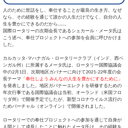
人のために世話をし、奉仕することが最良の生き方。なぜ
なら、その経験を通じて誰かの人生だけでなく、自分の人
生を豊かにできるのだから……。
国際ロータリーの次期会長であるシェカール・メータ氏は
こう述べ、奉仕プロジェクトへの参加を会員に呼びかけま
した。
カルカッタ-マハナガル・ロータリークラブ（インド、西ベ
ンガル州）に所属するメータ氏は、ロータリー国際協議会
中の2月1日、次期地区ガバナーに向けて2021-22年度の会
長テーマ
「奉仕しよう みんなの人生を豊かにするために」
を発表しました。地区ガバナーエレクトを研修するための
年次行事である国際協議会は当初、オーランド（米国フロ
リダ州）で開催予定でしたが、新型コロナウイルス流行の
ためバーチャル（オンライン）で開催されました。
ロータリーでの奉仕プロジェクトへの参加を通じて自身が
人間として成長したことに触れたメータ氏は、その経験を