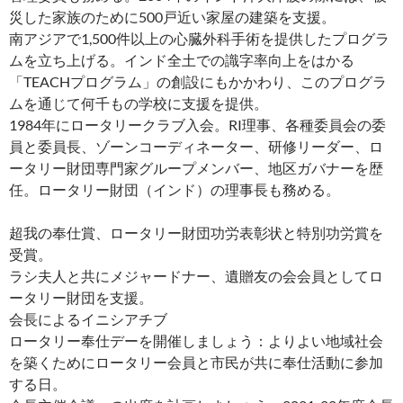
災した家族のために500戸近い家屋の建築を支援。
南アジアで1,500件以上の心臓外科手術を提供したプログラ
ムを立ち上げる。インド全土での識字率向上をはかる
「TEACHプログラム」の創設にもかかわり、このプログラ
ムを通じて何千もの学校に支援を提供。
1984年にロータリークラブ入会。RI理事、各種委員会の委
員と委員長、ゾーンコーディネーター、研修リーダー、ロ
ータリー財団専門家グループメンバー、地区ガバナーを歴
任。ロータリー財団（インド）の理事長も務める。
超我の奉仕賞、ロータリー財団功労表彰状と特別功労賞を
受賞。
ラシ夫人と共にメジャードナー、遺贈友の会会員としてロ
ータリー財団を支援。
会長によるイニシアチブ
ロータリー奉仕デーを開催しましょう：よりよい地域社会
を築くためにロータリー会員と市民が共に奉仕活動に参加
する日。