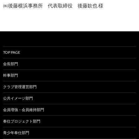
㈱後藤横浜事務所 代表取締役 後藤欽也 様
TOP PAGE
会長部門
幹事部門
クラブ管理運営部門
公共イメージ部門
会員増強・会員維持部門
奉仕プロジェクト部門
青少年奉仕部門