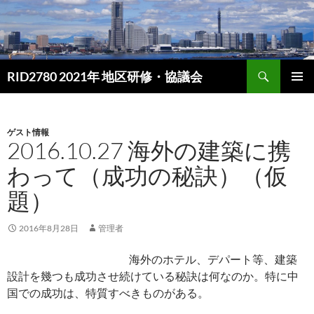
検
RID2780 2021年 地区研修・協議会
索
コ
ン
メイン
テ
メニュ
ン
ゲスト情報
ー
2016.10.27 海外の建築に携
ツ
へ
わって（成功の秘訣）（仮
ス
キ
題）
ッ
プ
2016年8月28日
管理者
海外のホテル、デパート等、建築
設計を幾つも成功させ続けている秘訣は何なのか。特に中
国での成功は、特質すべきものがある。